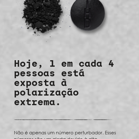
Hoje, 1 em cada 4
pessoas está
exposta à
polarização
extrema.
Não é apenas um número perturbador. Esses
números são um alerta devido à alta